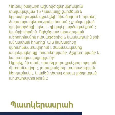
Դուբայ քաղաքի աշխույժ զարկերակում
տեղակայված 15 Կասկադը շարժման և
նրբագեղության սքանչելի միաձուլում է, որտեղ
ճարտարապետությունը հոսում է քանդակված
գլուխգործոցի պես, և դիզայնը արձագանքում է
կյանքի ռիթմին: Ոգեշնչված արագության
աերոդինամիկ ուրվագծերից և կասկադային ջրի
անխափան հոսքից՝ այս նախագիծը
վերաիմաստավորում է ժամանակակից
ապրելակերպը՝ հոսունությամբ, ճշգրտությամբ և
նպատակասլացությամբ:
Այցելեք մի տուն, որտեղ յուրաքանչյուր ոլորան
միտումնավոր է, յուրաքանչյուր տարածություն
ներդաշնակ է, և ամեն դետալ զուսպ շքեղության
արտահայտություն է:
Պատկերասրահ