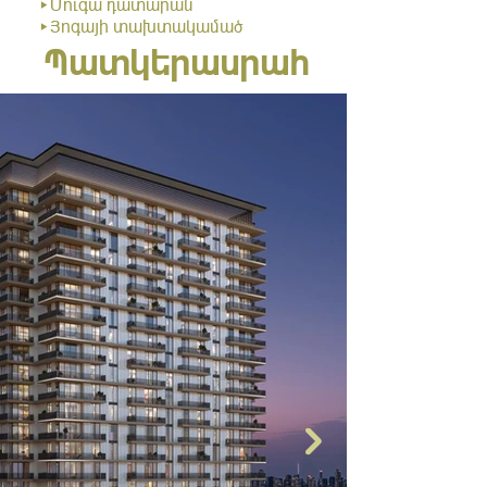
▸Մուգա դատարան
▸Յոգայի տախտակամած
Պատկերասրահ