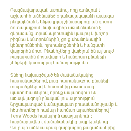
Ռազմավարական առումով, որը գտնվում է
աշխարհի ամենամեծ օդանավակայանի ապագա
ընդլայնման և ենթադրյալ շինարարության գոտու
մոտակայքում, նախագիծը առանձնանում է
գերազանց տրանսպորտային կապով և խոշոր
բիզնես կենտրոններին, ցուցահանդեսային
կենտրոններին, հյուրանոցներին և հանգստի
վայրերին մոտ: Բնակիչները վայելում են աշխույժ
քաղաքային միջավայրի և հանգիստ բնակելի
շենքերի կատարյալ համադրությունը:
Տները նախագծված են ժամանակակից
հատակագծերով, բաց հատակագծով բնակելի
տարածքներով և հատակից առաստաղ
պատուհաններով, որոնք ապահովում են
առավելագույն բնական լուսավորություն:
Շրջապատված կանաչապատ բուսականությամբ և
հետիոտների համար հարմար արահետներով ՝
Terra Woods համալիրն առաջարկում է
հարմարավետ, ժամանակակից ապրելակերպ
Դուբայի ամենաարագ զարգացող թաղամասերից