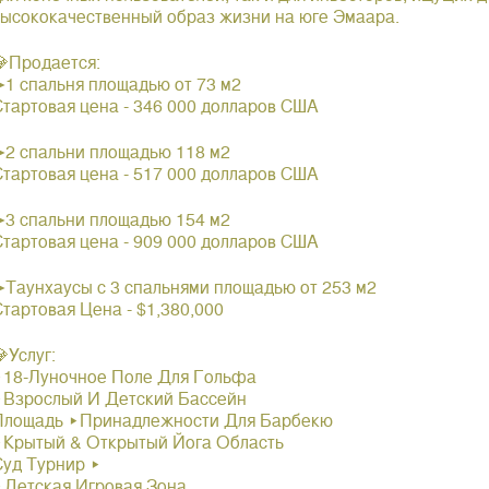
высококачественный образ жизни на юге Эмаара.
💎Продается:
➤1 спальня площадью от 73 м2
Стартовая цена - 346 000 долларов США
➤2 спальни площадью 118 м2
Стартовая цена - 517 000 долларов США
➤3 спальни площадью 154 м2
Стартовая цена - 909 000 долларов США
➤Таунхаусы с 3 спальнями площадью от 253 м2
Стартовая Цена - $1,380,000
Услуг:
▸18-Луночное Поле Для Гольфа
▸Взрослый И Детский Бассейн
Площадь ▸Принадлежности Для Барбекю
▸Крытый & Открытый Йога Область
Суд Турнир ▸
▸Детская Игровая Зона