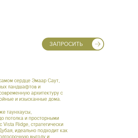
ЗАПРОСИТЬ
 самом сердце Эмаар Саут,
ных ландшафтов и
 современную архитектуру с
койные и изысканные дома.
кже таунхаусы,
до потолка и просторными
Vista Ridge, стратегически
убая, идеально подходит как
долгосрочную выгоду и