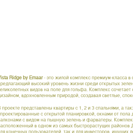
Vista Ridge by Emaar
- это жилой комплекс премиум-класса в
предлагающий высокий уровень жизни среди открытых зеле
великолепных видов на поле для гольфа. Комплекс сочетает
дизайном, вдохновленным природой, создавая светлые, спо
В проекте представлены квартиры с 1, 2 и 3 спальнями, а та
спроектированные с открытой планировкой, окнами от пола 
балконами с видом на пышную зелень и фарватеры. Комплекс 
расположенный в одном из самых быстрорастущих районов Д
для конечных пользователей, так и для инвесторов, ищущих 